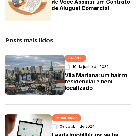
de Você Assinar um Contrato
de Aluguel Comercial
Posts mais lidos
BAIRROS
10 de junho de 2024
Vila Mariana: um bairro
residencial e bem
localizado
IMOBILIÁRIAS
05 de abril de 2024
Leads imobiliários: saiba