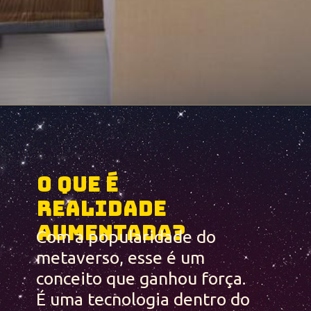
O que é 
realidade 
aumentada?
Com a popularidade do 
metaverso, esse é um 
conceito que ganhou força. 
É uma tecnologia dentro do 