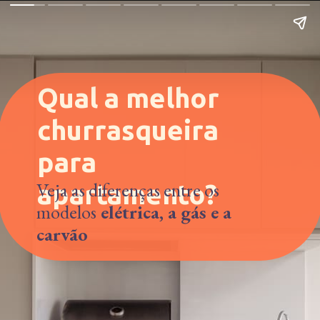
Qual a melhor 
churrasqueira 
para 
Veja as diferenças entre os 
apartamento?
modelos
 elétrica, a gás e a 
carvão