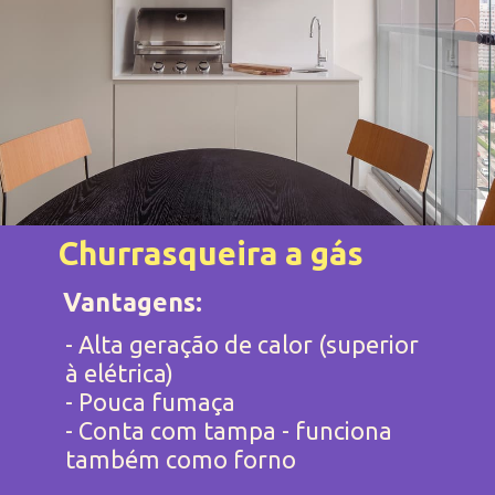
Churrasqueira a gás
Vantagens:
- Alta geração de calor (superior 
à elétrica)

- Pouca fumaça

- Conta com tampa - funciona 