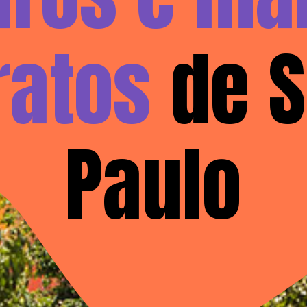
ratos
 de S
Paulo