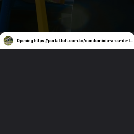
Opening
https://portal.loft.com.br/condominio-area-de-lazer-sao-paulo-dados-loft/