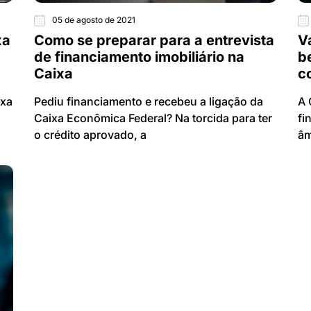
05 de agosto de 2021
xa
Como se preparar para a entrevista
V
de financiamento imobiliário na
b
Caixa
c
ixa
Pediu financiamento e recebeu a ligação da
A 
Caixa Econômica Federal? Na torcida para ter
fi
o crédito aprovado, a
âm