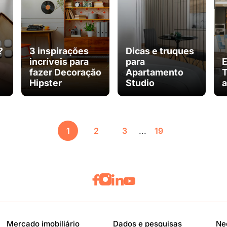
?
3 inspirações
Dicas e truques
incríveis para
para
E
fazer Decoração
Apartamento
T
Hipster
Studio
a
1
2
3
...
19
Mercado imobiliário
Dados e pesquisas
Ne