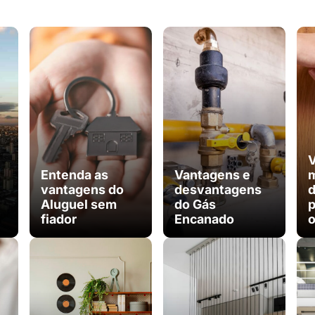
V
Entenda as
Vantagens e
m
vantagens do
desvantagens
d
Aluguel sem
do Gás
p
fiador
Encanado
o