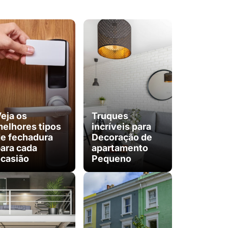
eja os
Truques
elhores tipos
incríveis para
e fechadura
Decoração de
ara cada
apartamento
casião
Pequeno