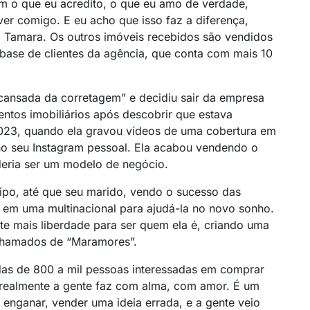
am o que eu acredito, o que eu amo de verdade,
er comigo. E eu acho que isso faz a diferença,
a Tamara. Os outros imóveis recebidos são vendidos
base de clientes da agência, que conta com mais 10
cansada da corretagem” e decidiu sair da empresa
ntos imobiliários após descobrir que estava
023, quando ela gravou vídeos de uma cobertura em
 no seu Instagram pessoal. Ela acabou vendendo o
deria ser um modelo de negócio.
ipo, até que seu marido, vendo o sucesso das
a em uma multinacional para ajudá-la no novo sonho.
te mais liberdade para ser quem ela é, criando uma
chamados de “Maramores”.
as de 800 a mil pessoas interessadas em comprar
 realmente a gente faz com alma, com amor. É um
nganar, vender uma ideia errada, e a gente veio