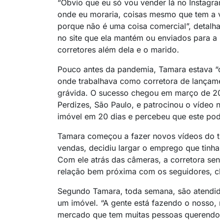
“Óbvio que eu só vou vender lá no Instagr
onde eu moraria, coisas mesmo que tem a v
porque não é uma coisa comercial”, detalh
no site que ela mantém ou enviados para a 
corretores além dela e o marido.
Pouco antes da pandemia, Tamara estava “
onde trabalhava como corretora de lançame
grávida. O sucesso chegou em março de 2
Perdizes, São Paulo, e patrocinou o vídeo
imóvel em 20 dias e percebeu que este po
Tamara começou a fazer novos vídeos do t
vendas, decidiu largar o emprego que tinh
Com ele atrás das câmeras, a corretora sen
relação bem próxima com os seguidores, 
Segundo Tamara, toda semana, são atendid
um imóvel. “A gente está fazendo o nosso,
mercado que tem muitas pessoas querendo e