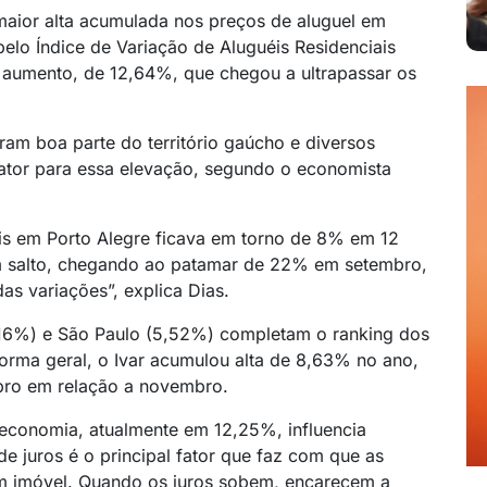
 maior alta acumulada nos preços de aluguel em
pelo Índice de Variação de Aluguéis Residenciais
O aumento, de 12,64%, que chegou a ultrapassar os
ram boa parte do território gaúcho e diversos
 fator para essa elevação, segundo o economista
éis em Porto Alegre ficava em torno de 8% em 12
 salto, chegando ao patamar de 22% em setembro,
s variações”, explica Dias.
6,16%) e São Paulo (5,52%) completam o ranking dos
 forma geral, o Ivar acumulou alta de 8,63% no ano,
ro em relação a novembro.
a economia, atualmente em 12,25%, influencia
de juros é o principal fator que faz com que as
m imóvel. Quando os juros sobem, encarecem a