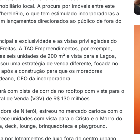
obiliário local. A procura por imóveis entre este
hereInRio, o que tem estimulado incorporadoras a
om lançamentos direcionados ao público de fora do
ipal a exclusividade e as vistas privilegiadas do
 Freitas. A TAO Empreendimentos, por exemplo,
as seis unidades de 200 m² e vista para a Lagoa,
usou uma estratégia de venda diferente, focada no
 após a construção para que os moradores
aldeano, CEO da incorporadora.
á com pista de corrida no rooftop com vista para o
eral de Venda (VGV) de R$ 130 milhões.
radora de Niterói, estreou no mercado carioca com o
erece unidades com vista para o Cristo e o Morro do
a, deck, lounge, brinquedoteca e playground.
a por loteamentos de luxo fora do centro urbano