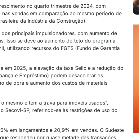
 crescimento no quarto trimestre de 2024, com
1% nas vendas em comparação ao mesmo período de
asileira da Indústria da Construção).
 dos principais impulsionadores, com aumento de
. Isso se deve ao aumento do teto do programa
il, utilizando recursos do FGTS (Fundo de Garantia
a em 2025, a elevação da taxa Selic e a redução do
oupança e Empréstimo) podem desacelerar os
o de obra e aumento dos custos de materiais
 o mesmo e tem a trava para imóveis usados”,
o Secovi-SP, referindo-se às restrições de uso do
8,6% em lançamentos e 20,9% em vendas. O Sudeste
, que respondeu por quase metade das transações