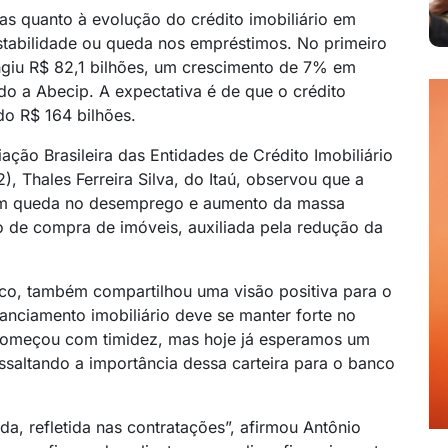
tas quanto à evolução do crédito imobiliário em
estabilidade ou queda nos empréstimos. No primeiro
ngiu R$ 82,1 bilhões, um crescimento de 7% em
 a Abecip. A expectativa é de que o crédito
do R$ 164 bilhões.
ção Brasileira das Entidades de Crédito Imobiliário
), Thales Ferreira Silva, do Itaú, observou que a
m queda no desemprego e aumento da massa
o de compra de imóveis, auxiliada pela redução da
o, também compartilhou uma visão positiva para o
anciamento imobiliário deve se manter forte no
 começou com timidez, mas hoje já esperamos um
ssaltando a importância dessa carteira para o banco
 refletida nas contratações”, afirmou Antônio