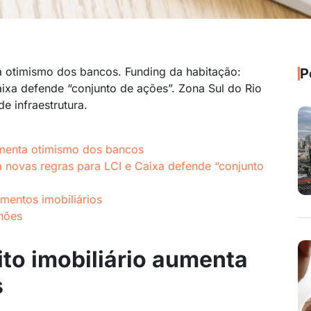
a otimismo dos bancos. Funding da habitação:
P
aixa defende “conjunto de ações”. Zona Sul do Rio
de infraestrutura.
umenta otimismo dos bancos
a novas regras para LCI e Caixa defende “conjunto
imentos imobiliários
hões
to imobiliário aumenta
s