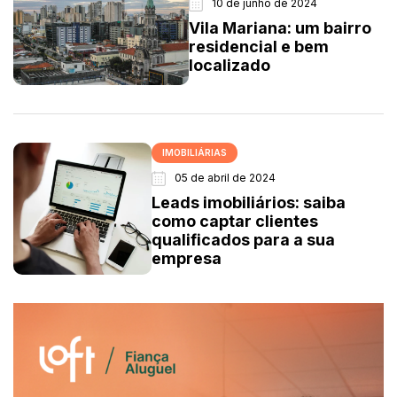
10 de junho de 2024
Vila Mariana: um bairro
residencial e bem
localizado
IMOBILIÁRIAS
05 de abril de 2024
Leads imobiliários: saiba
como captar clientes
qualificados para a sua
empresa