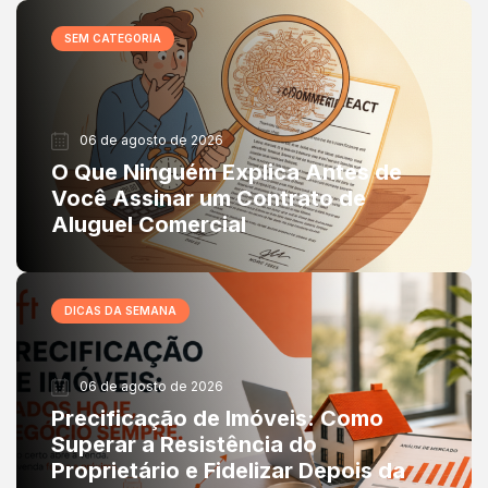
SEM CATEGORIA
06 de agosto de 2026
O Que Ninguém Explica Antes de
Você Assinar um Contrato de
Aluguel Comercial
DICAS DA SEMANA
06 de agosto de 2026
Precificação de Imóveis: Como
Superar a Resistência do
Proprietário e Fidelizar Depois da