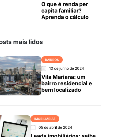
O que é renda per
capita familiar?
Aprenda o cálculo
osts mais lidos
BAIRROS
10 de junho de 2024
Vila Mariana: um
bairro residencial e
bem localizado
IMOBILIÁRIAS
05 de abril de 2024
Leads imobiliários: saiba