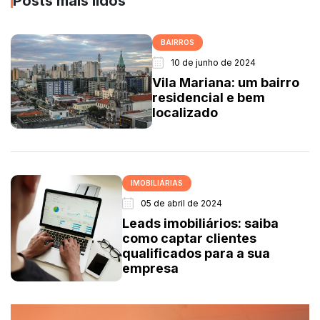
Posts mais lidos
BAIRROS
10 de junho de 2024
Vila Mariana: um bairro
residencial e bem
localizado
IMOBILIÁRIAS
05 de abril de 2024
Leads imobiliários: saiba
como captar clientes
qualificados para a sua
empresa