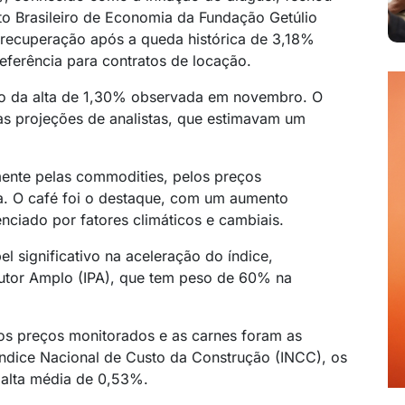
to Brasileiro de Economia da Fundação Getúlio
 recuperação após a queda histórica de 3,18%
referência para contratos de locação.
xo da alta de 1,30% observada em novembro. O
das projeções de analistas, que estimavam um
mente pelas commodities, pelos preços
a. O café foi o destaque, com um aumento
ciado por fatores climáticos e cambiais.
l significativo na aceleração do índice,
dutor Amplo (IPA), que tem peso de 60% na
os preços monitorados e as carnes foram as
Índice Nacional de Custo da Construção (INCC), os
m alta média de 0,53%.