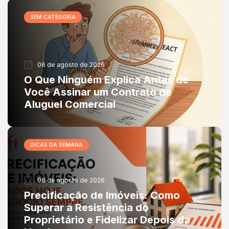
SEM CATEGORIA
06 de agosto de 2026
O Que Ninguém Explica Antes de
Você Assinar um Contrato de
Aluguel Comercial
DICAS DA SEMANA
06 de agosto de 2026
Precificação de Imóveis: Como
Superar a Resistência do
Proprietário e Fidelizar Depois da