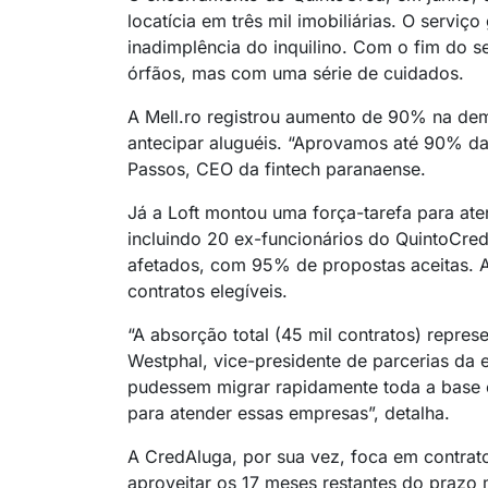
locatícia em três mil imobiliárias. O serv
inadimplência do inquilino. Com o fim do s
órfãos, mas com uma série de cuidados.
A Mell.ro registrou aumento de 90% na dema
antecipar aluguéis. “Aprovamos até 90% das 
Passos, CEO da fintech paranaense.
Já a Loft montou uma força-tarefa para aten
incluindo 20 ex-funcionários do QuintoCred
afetados, com 95% de propostas aceitas. 
contratos elegíveis.
“A absorção total (45 mil contratos) repres
Westphal, vice-presidente de parcerias da 
pudessem migrar rapidamente toda a base e
para atender essas empresas”, detalha.
A CredAluga, por sua vez, foca em contrat
aproveitar os 17 meses restantes do prazo