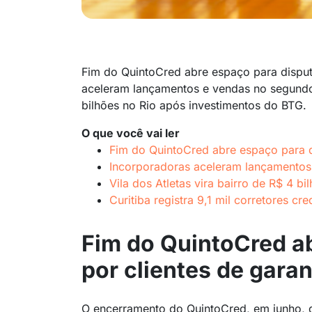
Fim do QuintoCred abre espaço para disputa
aceleram lançamentos e vendas no segundo t
bilhões no Rio após investimentos do BTG.
O que você vai ler
Fim do QuintoCred abre espaço para di
Incorporadoras aceleram lançamentos
Vila dos Atletas vira bairro de R$ 4 b
Curitiba registra 9,1 mil corretores 
Fim do QuintoCred a
por clientes de garan
O encerramento do QuintoCred, em junho, d