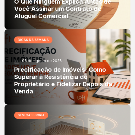
O Que Ninguém Explica Antes de
Você Assinar um Contrato de
Aluguel Comercial
DICAS DA SEMANA
06 de agosto de 2026
Precificação de Imóveis: Como
Superar a Resistência do
Proprietário e Fidelizar Depois da
Venda
SEM CATEGORIA