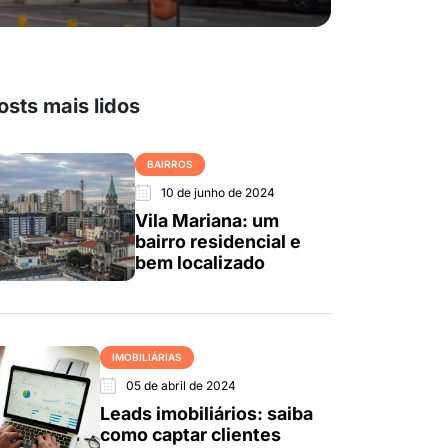
osts mais lidos
BAIRROS
10 de junho de 2024
Vila Mariana: um
bairro residencial e
bem localizado
IMOBILIÁRIAS
05 de abril de 2024
Leads imobiliários: saiba
como captar clientes