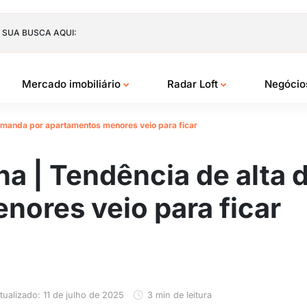
 SUA BUSCA AQUI:
Mercado imobiliário
Radar Loft
Negóci
emanda por apartamentos menores veio para ficar
na | Tendência de alta
ores veio para ficar
tualizado: 11 de julho de 2025
3 min de leitura