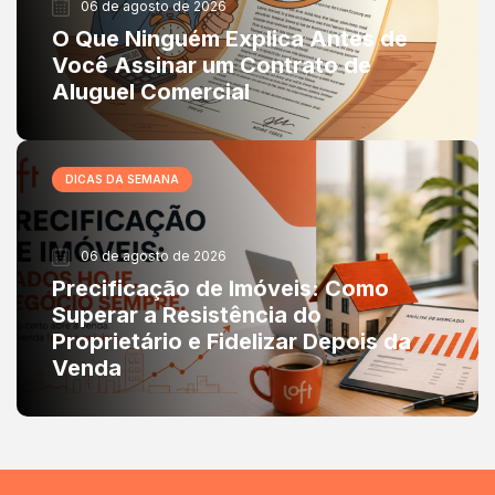
06 de agosto de 2026
O Que Ninguém Explica Antes de
Você Assinar um Contrato de
Aluguel Comercial
DICAS DA SEMANA
06 de agosto de 2026
Precificação de Imóveis: Como
Superar a Resistência do
Proprietário e Fidelizar Depois da
Venda