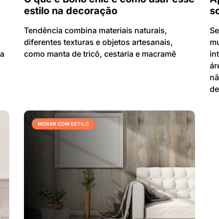
estilo na decoração
s
,
Tendência combina materiais naturais,
Se
diferentes texturas e objetos artesanais,
mu
ma
como manta de tricô, cestaria e macramê
in
ár
nã
de
MORAR COM ESTILO