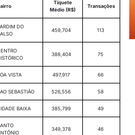
Tíquete
airro
Transações
Médio (R$)
ARDIM DO
459,704
113
SALSO
CENTRO
388,404
75
HISTÓRICO
OA VISTA
497,917
66
AO SEBASTIÃO
526,556
58
IDADE BAIXA
385,799
49
SANTO
349,378
46
ANTÔNIO