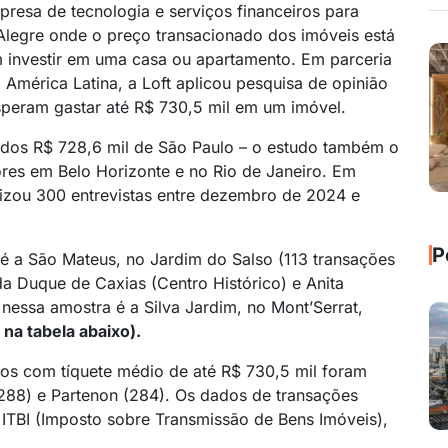
presa de tecnologia e serviços financeiros para
o Alegre onde o preço transacionado dos imóveis está
 investir em uma casa ou apartamento. Em parceria
 América Latina, a Loft aplicou pesquisa de opinião
peram gastar até R$ 730,5 mil em um imóvel.
o dos R$ 728,6 mil de São Paulo – o estudo também o
res em Belo Horizonte e no Rio de Janeiro. Em
alizou 300 entrevistas entre dezembro de 2024 e
P
 é a São Mateus, no Jardim do Salso (113 transações
a Duque de Caxias (Centro Histórico) e Anita
a nessa amostra é a Silva Jardim, no Mont’Serrat,
 na tabela abaixo).
dos com tíquete médio de até R$ 730,5 mil foram
(288) e Partenon (284). Os dados de transações
ITBI (Imposto sobre Transmissão de Bens Imóveis),