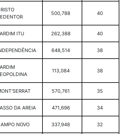
RISTO
500,788
40
REDENTOR
ARDIM ITU
262,388
40
INDEPENDÊNCIA
648,514
38
ARDIM
113,084
38
LEOPOLDINA
MONT’SERRAT
570,761
35
ASSO DA AREIA
471,696
34
CAMPO NOVO
337,948
32