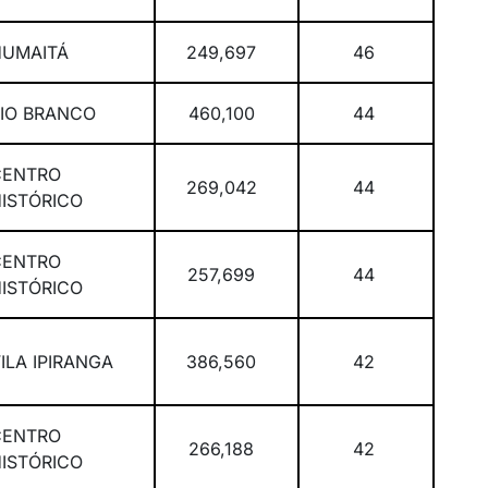
HUMAITÁ
249,697
46
RIO BRANCO
460,100
44
CENTRO
269,042
44
HISTÓRICO
CENTRO
257,699
44
HISTÓRICO
ILA IPIRANGA
386,560
42
CENTRO
266,188
42
HISTÓRICO