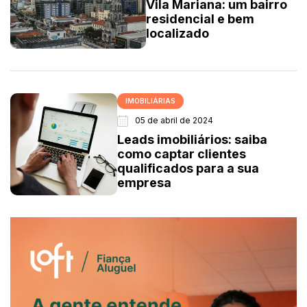
Vila Mariana: um bairro
residencial e bem
localizado
IMOBILIÁRIAS
05 de abril de 2024
Leads imobiliários: saiba
como captar clientes
qualificados para a sua
empresa