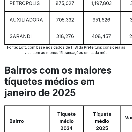
PETROPOLIS
875,027
1,197,803
AUXILIADORA
705,332
951,626
SARANDI
318,276
408,457
Fonte: Loft, com base nos dados de ITBI da Prefeitura; considera as
vias com ao menos 15 transações em cada mês
Bairros com os maiores
tíquetes médios em
janeiro de 2025
Tíquete
Tíquete
Va
Bairro
médio
médio
2024
2025