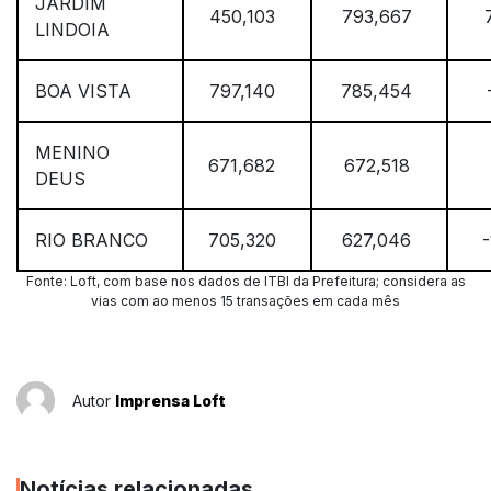
JARDIM
450,103
793,667
LINDOIA
BOA VISTA
797,140
785,454
MENINO
671,682
672,518
DEUS
RIO BRANCO
705,320
627,046
-
Fonte: Loft, com base nos dados de ITBI da Prefeitura; considera as
vias com ao menos 15 transações em cada mês
Autor
Imprensa Loft
Notícias relacionadas