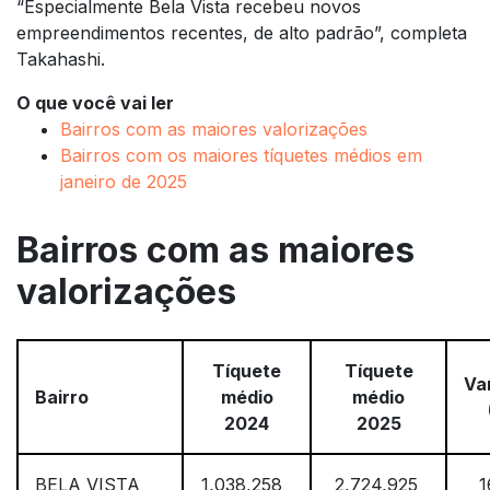
“Especialmente Bela Vista recebeu novos
empreendimentos recentes, de alto padrão”, completa
Takahashi.
O que você vai ler
Bairros com as maiores valorizações
Bairros com os maiores tíquetes médios em
janeiro de 2025
Bairros com as maiores
valorizações
Tíquete
Tíquete
Va
Bairro
médio
médio
2024
2025
BELA VISTA
1,038,258
2,724,925
1