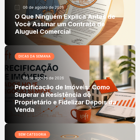
06 de agosto de 2026
O Que Ninguém Explica Antes de
Você Assinar um Contrato de
Aluguel Comercial
DICAS DA SEMANA
06 de agosto de 2026
Precificação de Imóveis: Como
Superar a Resistência do
Proprietário e Fidelizar Depois da
Venda
SEM CATEGORIA