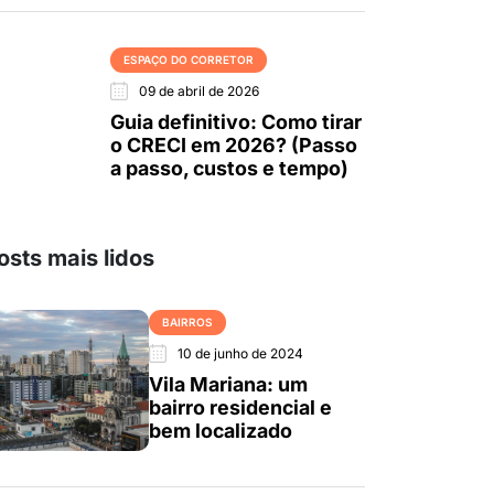
ESPAÇO DO CORRETOR
09 de abril de 2026
Guia definitivo: Como tirar
o CRECI em 2026? (Passo
a passo, custos e tempo)
osts mais lidos
BAIRROS
10 de junho de 2024
Vila Mariana: um
bairro residencial e
bem localizado