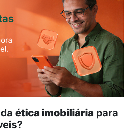
 da
ética imobiliária
para
veis?