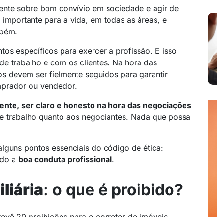
ente sobre bom convívio em sociedade e agir de
 importante para a vida, em todas as áreas, e
mbém.
ntos específicos para exercer a profissão. E isso
e trabalho e com os clientes. Na hora das
os devem ser fielmente seguidos para garantir
mprador ou vendedor.
arente, ser claro e honesto na hora das negociações
de trabalho quanto aos negociantes. Nada que possa
guns pontos essenciais do código de ética:
ndo a
boa conduta profissional
.
liária
: o que é proibido?
evê 20 proibições para o corretor de imóveis.