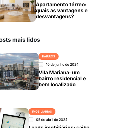
Apartamento térreo:
quais as vantagens e
desvantagens?
osts mais lidos
BAIRROS
10 de junho de 2024
Vila Mariana: um
bairro residencial e
bem localizado
IMOBILIÁRIAS
05 de abril de 2024
Leads imobiliários: saiba