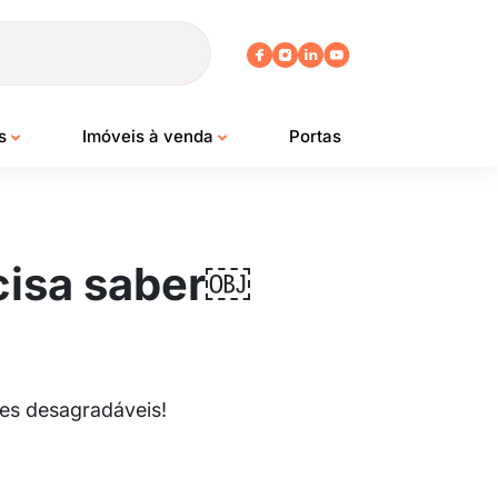
os
Imóveis à venda
Portas
cisa saber￼
ões desagradáveis!