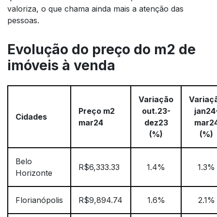
valoriza, o que chama ainda mais a atenção das
pessoas.
Evolução do preço do m2 de
imóveis à venda
Variação
Variaç
Preço m2
out.23-
jan24
Cidades
mar24
dez23
mar2
(%)
(%)
Belo
R$6,333.33
1.4%
1.3%
Horizonte
Florianópolis
R$9,894.74
1.6%
2.1%