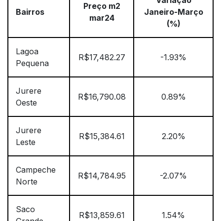
Variação
Preço m2
Bairros
Janeiro-Março
mar24
(%)
Lagoa
R$17,482.27
-1.93%
Pequena
Jurere
R$16,790.08
0.89%
Oeste
Jurere
R$15,384.61
2.20%
Leste
Campeche
R$14,784.95
-2.07%
Norte
Saco
R$13,859.61
1.54%