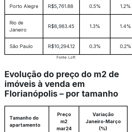
Porto Alegre
R$5,761.88
0.5%
1.2%
Rio de
R$8,983.45
1.3%
1.4%
Janeiro
São Paulo
R$10,294.12
0.3%
0.2%
Fonte: Loft
Evolução do preço do m2 de
imóveis à venda em
Florianópolis – por tamanho
Preço
Variação
Tamanho do
m2
Janeiro-Março
apartamento
mar24
(%)