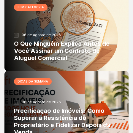
SEM CATEGORIA
06 de agosto de 2026
O Que Ninguém Explica Antes de
Você Assinar um Contrato de
Aluguel Comercial
DICAS DA SEMANA
06 de agosto de 2026
Precificação de Imóveis: Como
Superar a Resistência do
Proprietário e Fidelizar Depois da
Venda