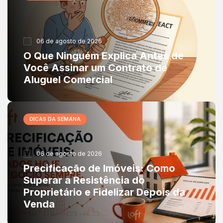
06 de agosto de 2026
O Que Ninguém Explica Antes de
Você Assinar um Contrato de
Aluguel Comercial
DICAS DA SEMANA
06 de agosto de 2026
Precificação de Imóveis: Como
Superar a Resistência do
Proprietário e Fidelizar Depois da
Venda