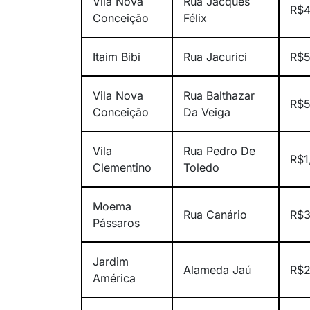
Vila Nova
Rua Jacques
R$4
Conceição
Félix
Itaim Bibi
Rua Jacurici
R$5
Vila Nova
Rua Balthazar
R$5
Conceição
Da Veiga
Vila
Rua Pedro De
R$1
Clementino
Toledo
Moema
Rua Canário
R$3
Pássaros
Jardim
Alameda Jaú
R$2
América