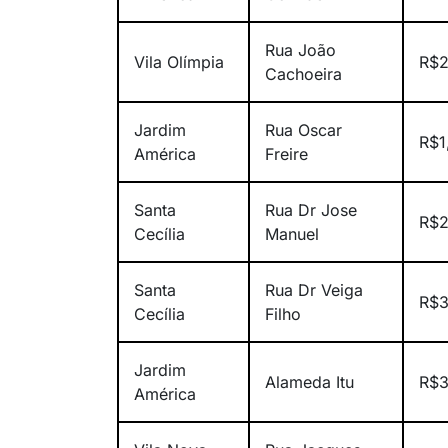
Rua João
Vila Olímpia
R$2
Cachoeira
Jardim
Rua Oscar
R$1
América
Freire
Santa
Rua Dr Jose
R$2
Cecília
Manuel
Santa
Rua Dr Veiga
R$3
Cecília
Filho
Jardim
Alameda Itu
R$3
América