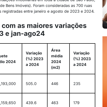
de Bens Imóveis). Foram consideradas as 700 ruas
s registradas entre janeiro e agosto de 2023 e 2024.
o com as maiores variações
23 e jan-ago24
Área
Variação
Variação
uete
média
(%) 2023
(%) 2023
io 2024
2024
a 2024
a 2024
(m2)
,193,000
505.0
446
235
,159,650
439.6
463
179