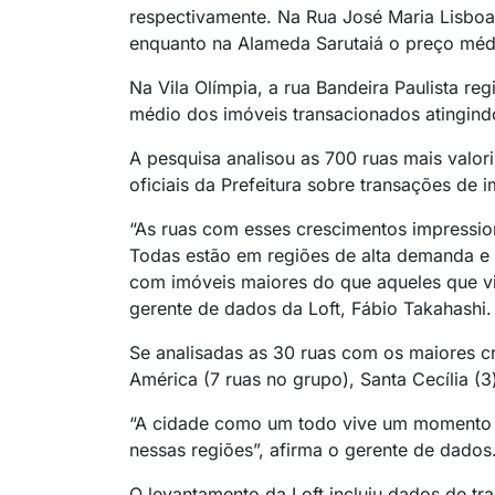
respectivamente. Na Rua José Maria Lisboa,
enquanto na Alameda Sarutaiá o preço médi
Na Vila Olímpia, a rua Bandeira Paulista re
médio dos imóveis transacionados atingind
A pesquisa analisou as 700 ruas mais valor
oficiais da Prefeitura sobre transações de 
“As ruas com esses crescimentos impressi
Todas estão em regiões de alta demanda e
com imóveis maiores do que aqueles que v
gerente de dados da Loft, Fábio Takahashi.
Se analisadas as 30 ruas com os maiores c
América (7 ruas no grupo), Santa Cecília (3
“A cidade como um todo vive um momento de
nessas regiões”, afirma o gerente de dados
O levantamento da Loft incluiu dados de tr