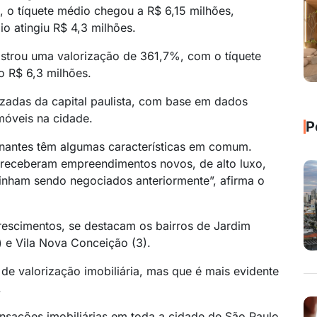
 o tíquete médio chegou a R$ 6,15 milhões,
o atingiu R$ 4,3 milhões.
gistrou uma valorização de 361,7%, com o tíquete
o R$ 6,3 milhões.
izadas da capital paulista, com base em dados
imóveis na cidade.
P
onantes têm algumas características em comum.
 receberam empreendimentos novos, de alto luxo,
inham sendo negociados anteriormente”, afirma o
rescimentos, se destacam os bairros de Jardim
) e Vila Nova Conceição (3).
 valorização imobiliária, mas que é mais evidente
.
ansações imobiliárias em toda a cidade de São Paulo,