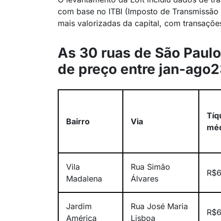
com base no ITBI (Imposto de Transmissão 
mais valorizadas da capital, com transaçõe
As 30 ruas de São Paul
de preço entre jan-ago
Tíq
Bairro
Via
méd
Vila
Rua Simão
R$6
Madalena
Álvares
Jardim
Rua José Maria
R$6
América
Lisboa