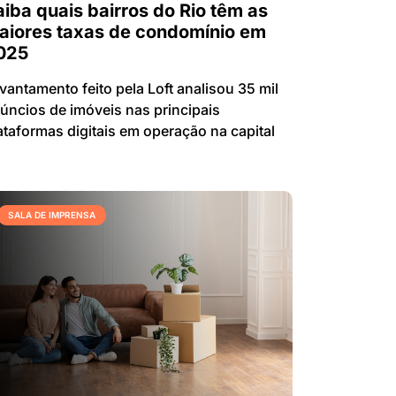
aiba quais bairros do Rio têm as
aiores taxas de condomínio em
025
vantamento feito pela Loft analisou 35 mil
úncios de imóveis nas principais
ataformas digitais em operação na capital
SALA DE IMPRENSA