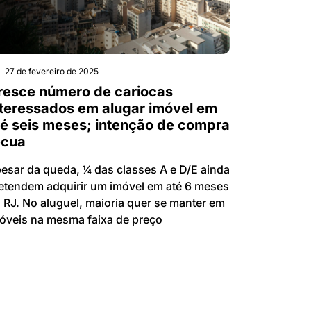
27 de fevereiro de 2025
resce número de cariocas
nteressados em alugar imóvel em
té seis meses; intenção de compra
ecua
esar da queda, ¼ das classes A e D/E ainda
etendem adquirir um imóvel em até 6 meses
 RJ. No aluguel, maioria quer se manter em
óveis na mesma faixa de preço