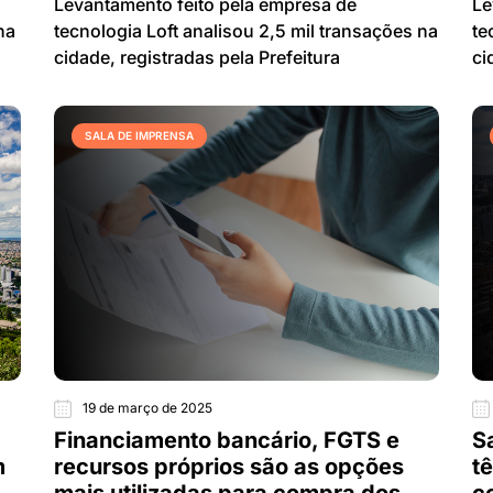
Levantamento feito pela empresa de
Le
na
tecnologia Loft analisou 2,5 mil transações na
te
cidade, registradas pela Prefeitura
ci
SALA DE IMPRENSA
19 de março de 2025
Financiamento bancário, FGTS e
S
m
recursos próprios são as opções
t