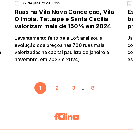
29 de janeiro de 2025
Ruas na Vila Nova Conceição, Vila
E
Olímpia, Tatuapé e Santa Cecília
b
valorizam mais de 150% em 2024
p
Levantamento feito pela Loft analisou a
Ja
evolução dos preços nas 700 ruas mais
co
é
valorizadas na capital paulista de janeiro a
co
novembro. em 2023 e 2024;
es
1
2
3
...
8