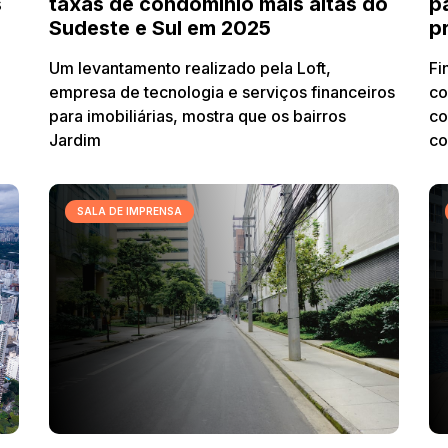
s
taxas de condomínio mais altas do
p
Sudeste e Sul em 2025
p
Um levantamento realizado pela Loft,
Fi
empresa de tecnologia e serviços financeiros
co
para imobiliárias, mostra que os bairros
co
Jardim
co
SALA DE IMPRENSA