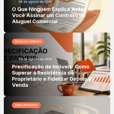
06 de agosto de 2026
O Que Ninguém Explica Antes de
Você Assinar um Contrato de
Aluguel Comercial
DICAS DA SEMANA
06 de agosto de 2026
Precificação de Imóveis: Como
Superar a Resistência do
Proprietário e Fidelizar Depois da
Venda
SEM CATEGORIA