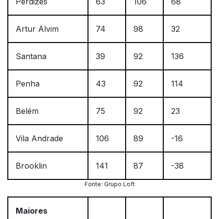
Perdizes
63
106
68
Artur Alvim
74
98
32
Santana
39
92
136
Penha
43
92
114
Belém
75
92
23
Vila Andrade
106
89
-16
Brooklin
141
87
-38
Fonte: Grupo Loft
Maiores