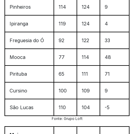
Pinheiros
114
124
9
Ipiranga
119
124
4
Freguesia do Ó
92
122
33
Mooca
77
114
48
Pirituba
65
111
71
Cursino
100
109
9
São Lucas
110
104
-5
Fonte: Grupo Loft