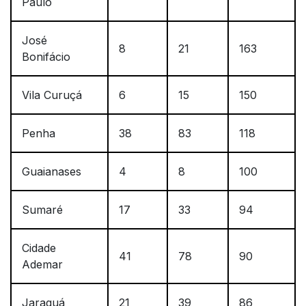
Paulo
José
8
21
163
Bonifácio
Vila Curuçá
6
15
150
Penha
38
83
118
Guaianases
4
8
100
Sumaré
17
33
94
Cidade
41
78
90
Ademar
Jaraguá
21
39
86