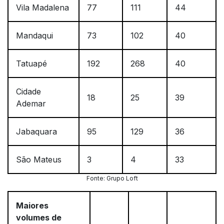
Vila Madalena
77
111
44
Mandaqui
73
102
40
Tatuapé
192
268
40
Cidade
18
25
39
Ademar
Jabaquara
95
129
36
São Mateus
3
4
33
Fonte: Grupo Loft
Maiores
volumes de