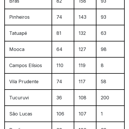
Brás
82
158
93
Pinheiros
74
143
93
Tatuapé
81
132
63
Mooca
64
127
98
Campos Elísios
110
119
8
Vila Prudente
74
117
58
Tucuruvi
36
108
200
São Lucas
106
107
1