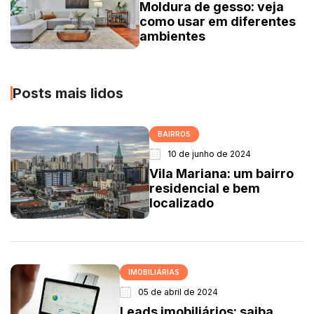
Moldura de gesso: veja
como usar em diferentes
ambientes
Posts mais lidos
BAIRROS
10 de junho de 2024
Vila Mariana: um bairro
residencial e bem
localizado
IMOBILIÁRIAS
05 de abril de 2024
Leads imobiliários: saiba