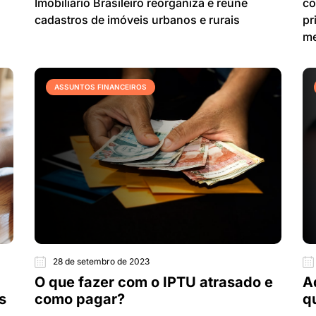
Imobiliário Brasileiro reorganiza e reúne
co
cadastros de imóveis urbanos e rurais
pr
m
ASSUNTOS FINANCEIROS
28 de setembro de 2023
O que fazer com o IPTU atrasado e
A
s
como pagar?
q