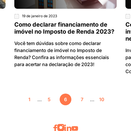
19 de janeiro de 2023
Como declarar financiamento de
C
imóvel no Imposto de Renda 2023?
in
n
Você tem dúvidas sobre como declarar
financiamento de imóvel no Imposto de
In
Renda? Confira as informações essenciais
pa
para acertar na declaração de 2023!
co
Co
1
...
5
6
7
...
10