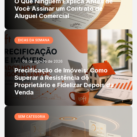
O Que Ninguém Explica Antes de
Você Assinar um Contrato de
Aluguel Comercial
DICAS DA SEMANA
06 de agosto de 2026
Precificação de Imóveis: Como
Superar a Resistência do
Proprietário e Fidelizar Depois da
Venda
SEM CATEGORIA