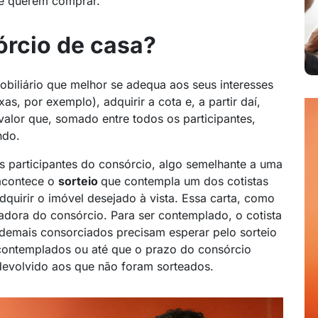
ue querem comprar.
rcio de casa?
obiliário que melhor se adequa aos seus interesses
s, por exemplo), adquirir a cota e, a partir daí,
alor que, somado entre todos os participantes,
ndo.
 participantes do consórcio, algo semelhante a uma
acontece o
sorteio
que contempla um dos cotistas
dquirir o imóvel desejado à vista. Essa carta, como
radora do consórcio. Para ser contemplado, o cotista
demais consorciados precisam esperar pelo sorteio
contemplados ou até que o prazo do consórcio
a devolvido aos que não foram sorteados.