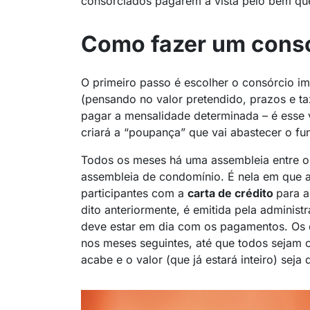
consorciados pagarem à vista pelo bem q
Como fazer um consó
O primeiro passo é escolher o consórcio im
(pensando no valor pretendido, prazos e taxa
pagar a mensalidade determinada – é esse v
criará a “poupança” que vai abastecer o fu
Todos os meses há uma assembleia entre os
assembleia de condomínio. É nela em que 
participantes com a
carta de crédito
para a
dito anteriormente, é emitida pela administ
deve estar em dia com os pagamentos. Os 
nos meses seguintes, até que todos sejam 
acabe e o valor (que já estará inteiro) sej