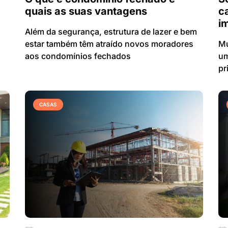
quais as suas vantagens
c
i
Além da segurança, estrutura de lazer e bem
estar também têm atraído novos moradores
Mu
aos condomínios fechados
um
pr
CASAS