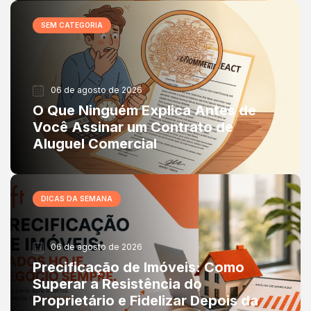
SEM CATEGORIA
06 de agosto de 2026
O Que Ninguém Explica Antes de
Você Assinar um Contrato de
Aluguel Comercial
DICAS DA SEMANA
06 de agosto de 2026
Precificação de Imóveis: Como
Superar a Resistência do
Proprietário e Fidelizar Depois da