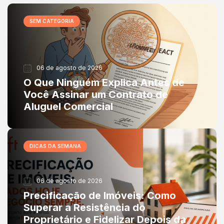
SEM CATEGORIA
06 de agosto de 2026
O Que Ninguém Explica Antes de
Você Assinar um Contrato de
Aluguel Comercial
DICAS DA SEMANA
06 de agosto de 2026
Precificação de Imóveis: Como
Superar a Resistência do
Proprietário e Fidelizar Depois da