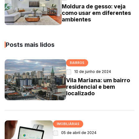
Moldura de gesso: veja
como usar em diferentes
ambientes
Posts mais lidos
BAIRROS
10 de junho de 2024
Vila Mariana: um bairro
residencial e bem
localizado
IMOBILIÁRIAS
05 de abril de 2024