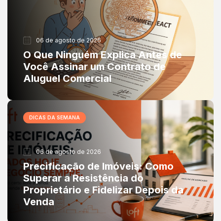
06 de agosto de 2026
O Que Ninguém Explica Antes de
Você Assinar um Contrato de
Aluguel Comercial
DICAS DA SEMANA
06 de agosto de 2026
Precificação de Imóveis: Como
Superar a Resistência do
Proprietário e Fidelizar Depois da
Venda