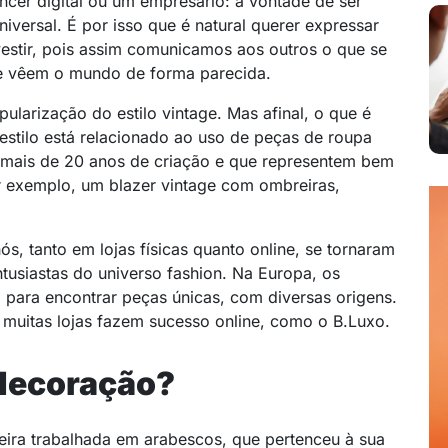
encer
digital ou um empresário: a vontade de ser
niversal. É por isso que é natural querer expressar
vestir, pois assim comunicamos aos outros o que se
ue vêem o mundo de forma parecida.
pularização do estilo vintage. Mas afinal, o que é
estilo está relacionado ao uso de peças de roupa
 mais de 20 anos de criação e que representem bem
or exemplo, um blazer vintage com ombreiras,
s, tanto em lojas físicas quanto online, se tornaram
usiastas do universo fashion. Na Europa, os
 para encontrar peças únicas, com diversas origens.
, muitas lojas fazem sucesso online, como o B.Luxo.
 decoração?
ira trabalhada em arabescos, que pertenceu à sua