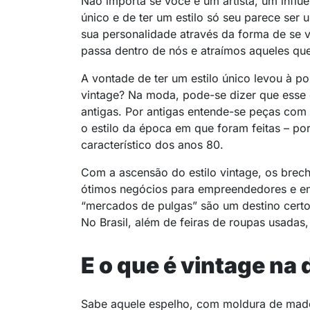
Não importa se você é um artista, um
influ
único e de ter um estilo só seu parece ser u
sua personalidade através da forma de se 
passa dentro de nós e atraímos aqueles q
A vontade de ter um estilo único levou à po
vintage? Na moda, pode-se dizer que esse 
antigas. Por antigas entende-se peças com
o estilo da época em que foram feitas – p
característico dos anos 80.
Com a ascensão do estilo vintage, os brechó
ótimos negócios para empreendedores e ent
“mercados de pulgas” são um destino certo
No Brasil, além de feiras de roupas usadas
E o que é vintage na
Sabe aquele espelho, com moldura de made