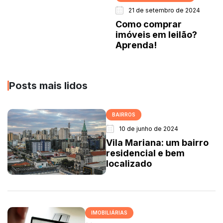
21 de setembro de 2024
Como comprar
imóveis em leilão?
Aprenda!
Posts mais lidos
BAIRROS
10 de junho de 2024
Vila Mariana: um bairro
residencial e bem
localizado
IMOBILIÁRIAS