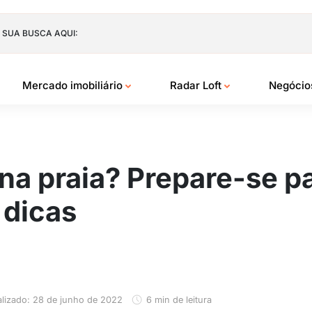
 SUA BUSCA AQUI:
Mercado imobiliário
Radar Loft
Negóci
a praia? Prepare-se pa
 dicas
alizado: 28 de junho de 2022
6 min de leitura