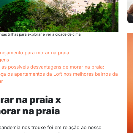
rsas trilhas para explorar e ver a cidade de cima
lanejamento para morar na praia
gens
as possíveis desvantagens de morar na praia:
eça os apartamentos da Loft nos melhores bairros da
ar
rar na praia x
orar na praia
andemia nos trouxe foi em relação ao nosso