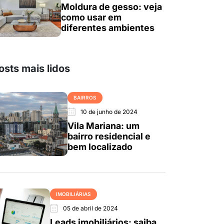
Moldura de gesso: veja
como usar em
diferentes ambientes
osts mais lidos
BAIRROS
10 de junho de 2024
Vila Mariana: um
bairro residencial e
bem localizado
IMOBILIÁRIAS
05 de abril de 2024
Leads imobiliários: saiba