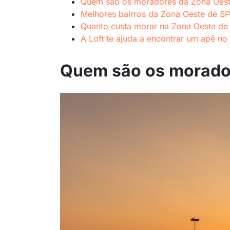
Quem são os moradores da Zona Oes
Melhores bairros da Zona Oeste de SP
Quanto custa morar na Zona Oeste de
A Loft te ajuda a encontrar um apê n
Quem são os morado