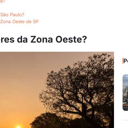
te?
 São Paulo?
o Zona Oeste de SP
res da Zona Oeste?
P