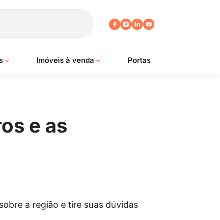
os
Imóveis à venda
Portas
ros e as
bre a região e tire suas dúvidas